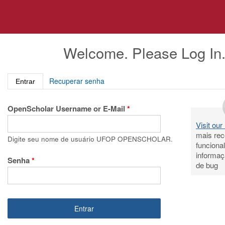
Pular
para
o
conteúdo
Welcome. Please Log In
principal
(aba ativa)
Recuperar senha
Entrar
OpenScholar Username or E-Mail
*
Visit ou
mais rec
Digite seu nome de usuário UFOP OPENSCHOLAR.
funciona
informaç
Senha
*
de bug