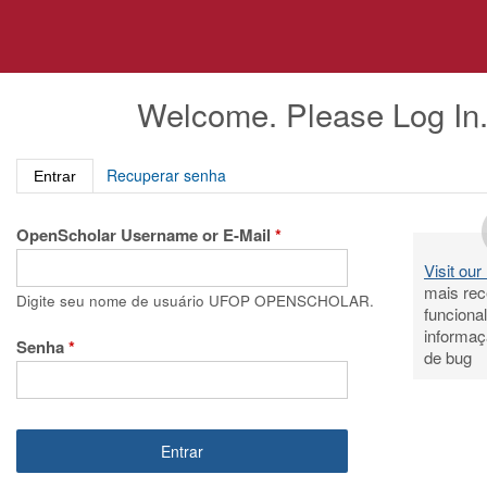
Pular
para
o
conteúdo
Welcome. Please Log In
principal
(aba ativa)
Recuperar senha
Entrar
OpenScholar Username or E-Mail
*
Visit ou
mais rec
Digite seu nome de usuário UFOP OPENSCHOLAR.
funciona
informaç
Senha
*
de bug