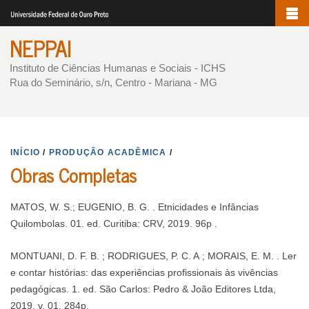
Pular
para
NEPPAI
o
conteúdo
Instituto de Ciências Humanas e Sociais - ICHS
Rua do Seminário, s/n, Centro - Mariana - MG
principal
INÍCIO
/
PRODUÇÃO ACADÊMICA
/
Obras Completas
MATOS, W. S.; EUGENIO, B. G. . Etnicidades e Infâncias
Quilombolas. 01. ed. Curitiba: CRV, 2019. 96p .
MONTUANI, D. F. B. ; RODRIGUES, P. C. A ; MORAIS, E. M. . Ler
e contar histórias: das experiências profissionais às vivências
pedagógicas. 1. ed. São Carlos: Pedro & João Editores Ltda,
2019. v. 01. 284p.