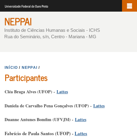
Pular
para
NEPPAI
o
conteúdo
Instituto de Ciências Humanas e Sociais - ICHS
Rua do Seminário, s/n, Centro - Mariana - MG
principal
INÍCIO
/
NEPPAI
/
Participantes
Cléa Braga Alves (UFOP) -
Lattes
Daniela de Carvalho Pena Gonçalves (UFOP) -
Lattes
Duanne Antunes Bomfim (UFVJM) -
Lattes
Fabrício de Paula Santos (UFOP) -
Lattes