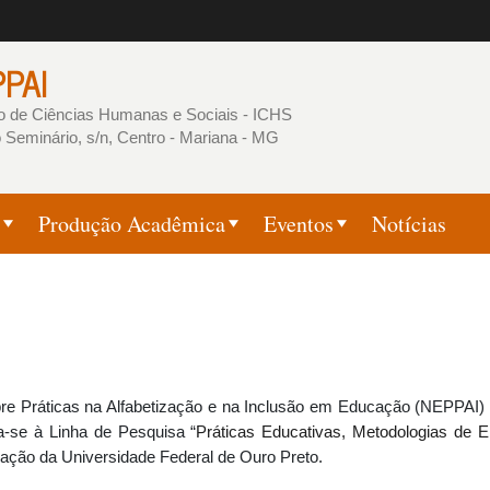
Pular
para
PAI
o
conteúdo
uto de Ciências Humanas e Sociais - ICHS
 Seminário, s/n, Centro - Mariana - MG
principal
Produção Acadêmica
Eventos
Notícias
 Práticas na Alfabetização e na Inclusão em Educação (NEPPAI) foi 
-se à Linha de Pesquisa “
Práticas Educativas, Metodologias de 
ão da Universidade Federal de Ouro Preto.