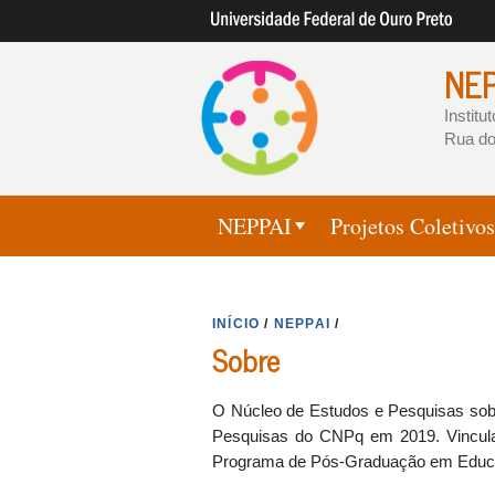
NEP
Instit
Rua do
NEPPAI
Projetos Coletivos
INÍCIO
/
NEPPAI
/
Sobre
O Núcleo de Estudos e Pesquisas sobre
Pesquisas do CNPq em 2019. Vincula
Programa de Pós-Graduação em Educaç